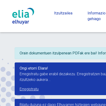
Itzultzailea
Informazio
gehiago
Orain dokumentuen itzulpenean PDFak ere bai! Inf
Ongi etorri Eliara!
Erregistratu gabe erabil dezakezu. Erregistratzen 
itzultzeko aukera...
Erregistratu
Bilatu duzuna ez dago Elhuyarren hiztegien webgunea