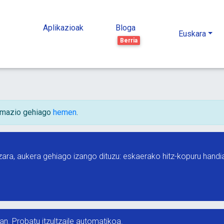
Aplikazioak
Bloga
Euskara
Berria
ormazio gehiago
hemen
.
bazara, aukera gehiago izango dituzu: eskaerako hitz-kopuru ha
n. Probatu itzultzaile automatikoa.