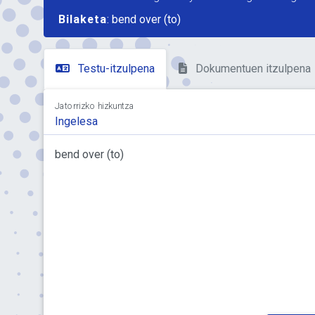
Bilaketa
: bend over (to)
Testu-itzulpena
Dokumentuen itzulpena
Jatorrizko hizkuntza
Ingelesa
bend over (to)