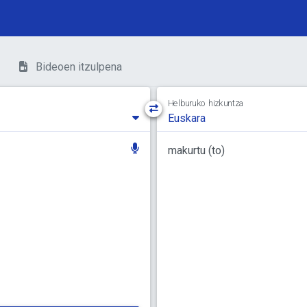
Bideoen itzulpena
Helburuko hizkuntza
Euskara
makurtu
(to)