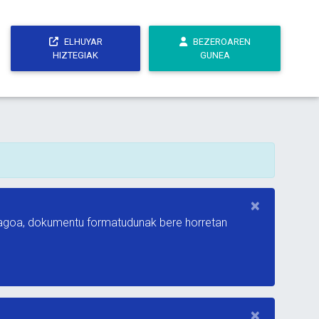
ELHUYAR
BEZEROAREN
HIZTEGIAK
GUNEA
×
ndiagoa, dokumentu formatudunak bere horretan
×