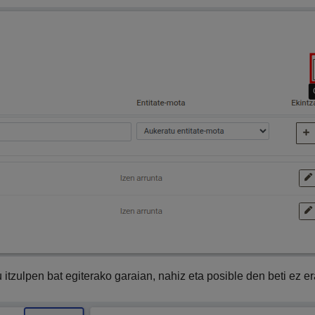
 itzulpen bat egiterako garaian, nahiz eta posible den beti ez er