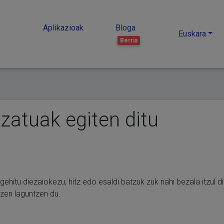
Aplikazioak
Bloga
Euskara
Berria
izatuak egiten ditu
t gehitu diezaiokezu, hitz edo esaldi batzuk zuk nahi bezala itzul
tzen laguntzen du.