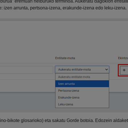
elburua” eremuan helburuko terminoa. Aukeratu dagokion entitat
: izen arrunta, pertsona-izena, erakunde-izena edo leku-izena.
ino-bikote glosarioko) eta sakatu Gorde botoia. Edozein aldake