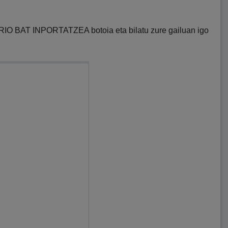
SARIO BAT INPORTATZEA botoia eta bilatu zure gailuan igo