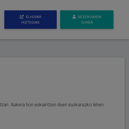
ELHUYAR
BEZEROAREN
HIZTEGIAK
GUNEA
 ditzan. Aukera hori eskaintzen duen euskarazko lehen