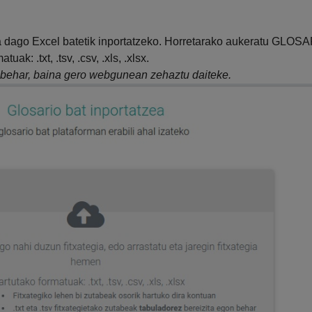
ra dago Excel batetik inportatzeko. Horretarako aukeratu GLO
k: .txt, .tsv, .csv, .xls, .xlsx.
behar, baina gero webgunean zehaztu daiteke.