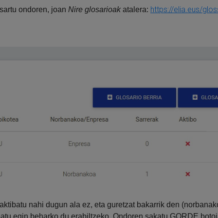
https://elia.eus/glo
 sartu ondoren, joan
Nire glosarioak
atalera:
a, aktibatu nahi dugun ala ez, eta guretzat bakarrik den (norban
ibatu egin beharko du erabiltzeko. Ondoren sakatu GORDE botoi