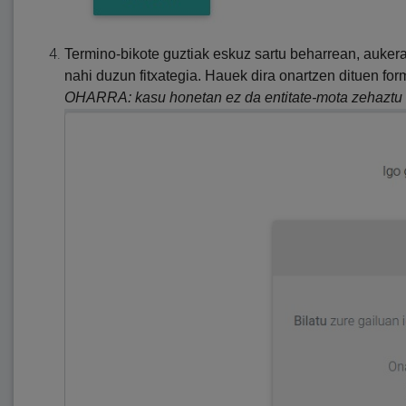
Termino-bikote guztiak eskuz sartu beharrean, auke
nahi duzun fitxategia. Hauek dira onartzen dituen formatua
OHARRA: kasu honetan ez da entitate-mota zehaztu 