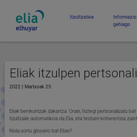
Itzultzailea
Informazio
gehiago
Eliak itzulpen pertsonal
2022 | Martxoak 25
Eliak berrikuntzak dakartza. Orain, hiztegi pertsonalizatu ba
itzultzaile automatikoa da Elia, eta testuen koherentzia zain
Nola sortu glosario bat Elian?