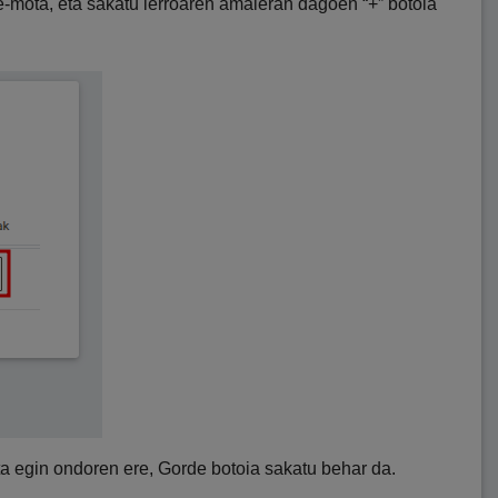
e-mota, eta sakatu lerroaren amaieran dagoen “+” botoia
ta egin ondoren ere, Gorde botoia sakatu behar da.