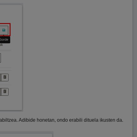
abiltzea. Adibide honetan, ondo erabili dituela ikusten da.