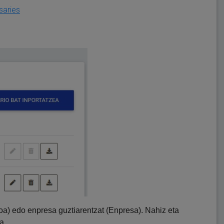
ssaries
akoa) edo enpresa guztiarentzat (Enpresa). Nahiz eta
a.