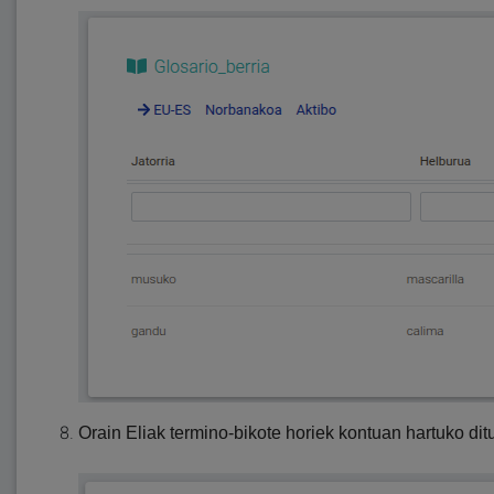
Orain Eliak termino-bikote horiek kontuan hartuko ditu