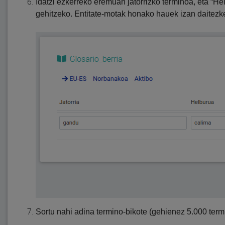
Idatzi ezkerreko eremuan jatorrizko terminoa, eta “H
gehitzeko. Entitate-motak honako hauek izan daitezke
Sortu nahi adina termino-bikote (gehienez 5.000 term