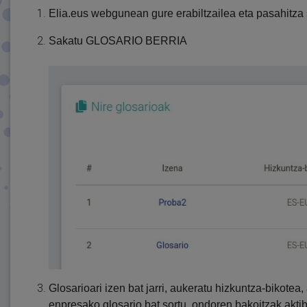
Elia.eus webgunean gure erabiltzailea eta pasahitza
Sakatu GLOSARIO BERRIA
Glosarioari izen bat jarri, aukeratu hizkuntza-bikote
enpresako glosario bat sortu, ondoren bakoitzak akt