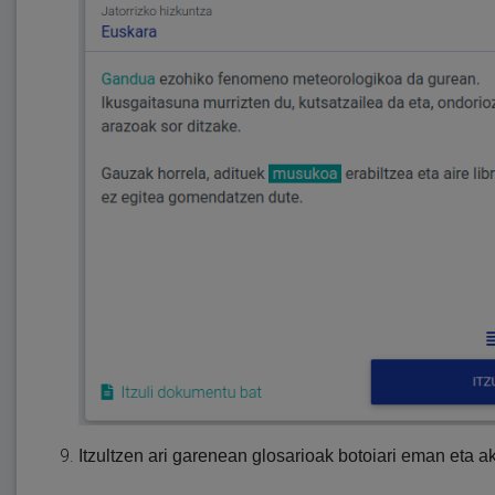
Itzultzen ari garenean glosarioak botoiari eman eta 