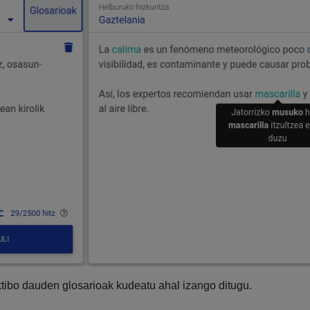
aktibo dauden glosarioak kudeatu ahal izango ditugu.